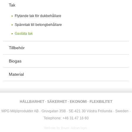
Tak
Flytande tak för dukbehållare
Spänntak till betongbehållare
Gastäta tak
Tillbehör
Biogas
Material
HÅLLBARHET · SÄKERHET · EKONOMI · FLEXIBILITET
MPG Miljöprodukter AB · Gruvgatan 35B · SE-421 30 Västra Frölunda · Sweden ·
Telephone: +46 31 47 16 60
Website by
Boust
.
Admin login
.