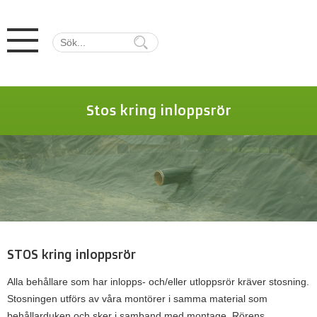
Stos kring inloppsrör
STOS kring inloppsrör
Alla behållare som har inlopps- och/eller utloppsrör kräver stosning.
Stosningen utförs av våra montörer i samma material som
behållarduken och sker i samband med montage. Rörens