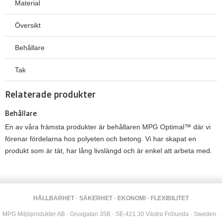
Material
Översikt
Behållare
Tak
Relaterade produkter
Behållare
En av våra främsta produkter är behållaren MPG Optimal™ där vi
förenar fördelarna hos polyeten och betong. Vi har skapat en
produkt som är tät, har lång livslängd och är enkel att arbeta med.
HÅLLBARHET · SÄKERHET · EKONOMI · FLEXIBILITET
MPG Miljöprodukter AB · Gruvgatan 35B · SE-421 30 Västra Frölunda · Sweden ·